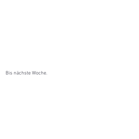
Bis nächste Woche.
Bussi Lilo
See you next week.
X Lilo