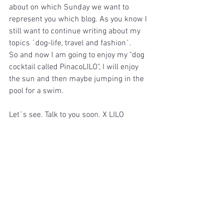
about on which Sunday we want to 
represent you which blog. As you know I 
still want to continue writing about my 
topics ´dog-life, travel and fashion´.
So and now I am going to enjoy my "dog 
cocktail called PinacoLILO", I will enjoy 
the sun and then maybe jumping in the 
pool for a swim.
Let´s see. Talk to you soon. X LILO
Wir lesen uns bald wieder und ich freue 