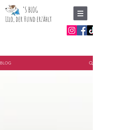
'
S BLOG
Lilo, der Hund erzählt
BLOG