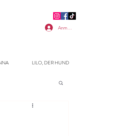
Anmelden
ANNA
LILO, DER HUND