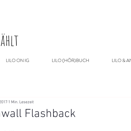
zählt
LILO ON IG
LILO (HÖR)BUCH
LILO & 
 2017
1 Min. Lesezeit
nwall Flashback