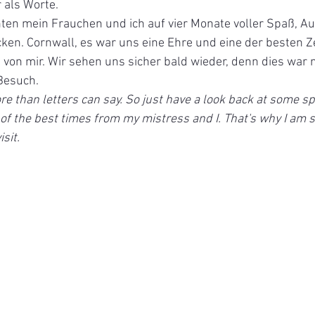
 als Worte. 
ten mein Frauchen und ich auf vier Monate voller Spaß, A
ken. Cornwall, es war uns eine Ehre und eine der besten Z
on mir. Wir sehen uns sicher bald wieder, denn dies war n
Besuch.
re than letters can say. So just have a look back at some sp
of the best times from my mistress and I. That's why I am s
sit.