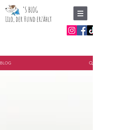
'
S BLOG
Lilo, der Hund erzählt
BLOG